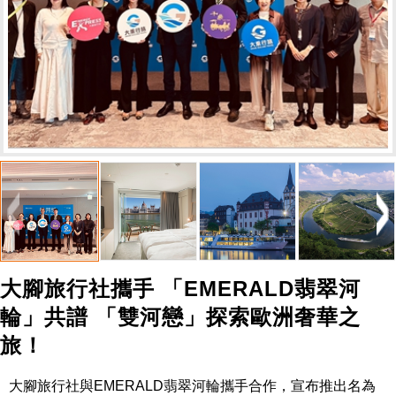
大腳旅行社攜手 「EMERALD翡翠河
輪」共譜 「雙河戀」探索歐洲奢華之
旅！
大腳旅行社與
EMERALD
翡翠河輪攜手合作，宣布推出名為