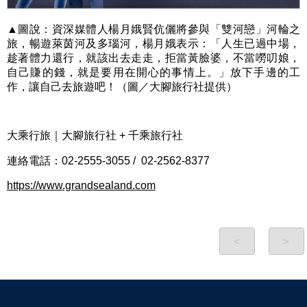
▲圖說：資深媒體人楊月娥賢伉儷將參與「雙河戀」河輪之
旅，暢遊萊茵河及多瑙河，楊月娥表示：「人生已過中場，
趁著體力還行，就該出去走走，拒當黃臉婆，不當嘮叨娘，
自己賺的錢，就是要用在開心的事情上。」放下手邊的工
作，讓自己去旅遊吧！（圖／大腳旅行社提供）
大乘行旅｜大腳旅行社
+
千乘旅行社
連絡電話：
02-2555-3055 / 02-2562-8377
https://www.grandsealand.com
<
>