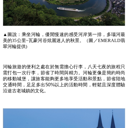
▲圖說：乘坐河輪，優閒慢速的感受河岸第一排，多瑙河最
美的35公里~瓦豪河谷炫麗迷人的秋景。（圖／EMERALD翡
翠河輪提供)
河輪旅遊的便利之處在於無需擔心行李，八天七夜的旅程只
需打包一次行李，節省了時間與精力。河輪更像是簡約時尚
的移動城堡，讓旅客能夠更多地享受活動和景點，節省陸地
交通時間，足足多出
50%
以上的活動時間，輕鬆且深度體驗
沿途古老城鎮的文化。