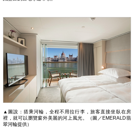
▲圖說：搭乘河輪，全程不用拉行李，旅客直接坐臥在房
裡，就可以瀏覽窗外美麗的河上風光。（圖／EMERALD翡
翠河輪提供）