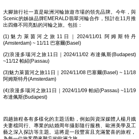
大腳旅行社一直是歐洲河輪旅遊市場的領先品牌。今年，與
Scenic
的姊妹品牌
EMERALD
翡翠河輪合作，預計在
11
月推
出四條不同亮點的河輪之旅。包括：
(1)
魅力萊茵河之旅
11
日｜
2024/11/01
阿姆斯特丹
(Amsterdam) ~ 11/11
巴塞爾
(Basel)
(2)
浪漫多瑙河之旅
11
日｜
2024/11/02
布達佩斯
(Budapest)
~11/12
帕紹
(Passau)
(3)
魅力萊茵河之旅
11
日｜
2024/11/08
巴塞爾
(Basel) ~ 11/18
阿姆斯特丹
(Amsterdam)
(4)
浪漫多瑙河之旅
11
日｜
2024/11/09
帕紹
(Passau) ~11/19
布達佩斯
(Budapest)
四趟旅程各有多樣化的主題活動，例如與資深媒體人楊月娥
夫妻檔同行、專業的結婚周年攝影隨行服務、歐洲美學及工
藝之深入探訪等主題。這將是一段豐富且充滿驚喜的旅程，
為每一位旅客帶來難忘的歐洲之旅。