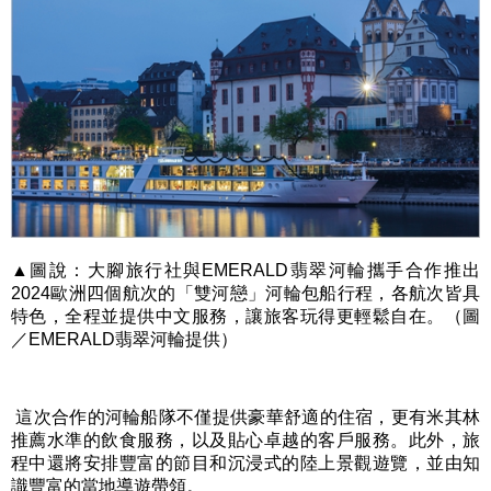
▲圖說：大腳旅行社與EMERALD翡翠河輪攜手合作推出
2024歐洲四個航次的「雙河戀」河輪包船行程，各航次皆具
特色，全程並提供中文服務，讓旅客玩得更輕鬆自在。（圖
／EMERALD翡翠河輪提供）
這次合作的河輪船隊不僅提供豪華舒適的住宿，更有米其林
推薦水準的飲食服務，以及貼心卓越的客戶服務。此外，旅
程中還將安排豐富的節目和沉浸式的陸上景觀遊覽，並由知
識豐富的當地導遊帶領。