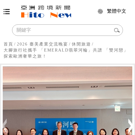
繁體中文
首頁
/
2026 臺美產業交流晚宴
/
休閒旅遊
/
大腳旅行社攜手 「EMERALD翡翠河輪」共譜 「雙河戀」
探索歐洲奢華之旅！