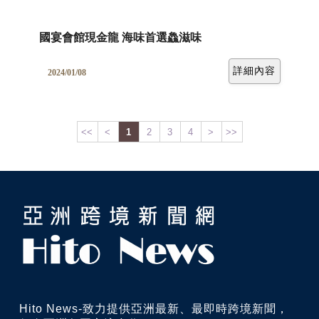
國宴會館現金龍 海味首選鱻滋味
詳細內容
2024/01/08
<<
<
1
2
3
4
>
>>
Hito News-致力提供亞洲最新、最即時跨境新聞，