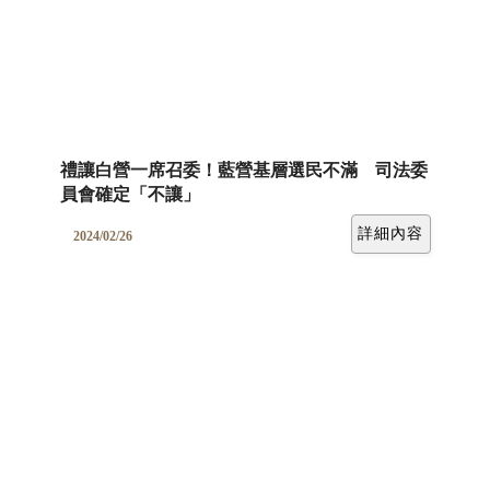
禮讓白營一席召委！藍營基層選民不滿 司法委
員會確定「不讓」
詳細內容
2024/02/26