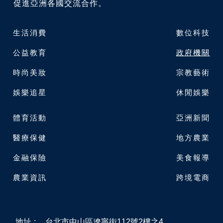
促進亞洲各國交流合作。
生活消費
數位科技
公益教育
政府機關
時尚美妝
宗教藝術
娛樂追星
休閒娛樂
體育活動
亞洲新聞
醫療保健
地方農業
金融保險
美食報導
農業資訊
跨境電商
地址
:
台北市中山區遼寧街112號2樓之4